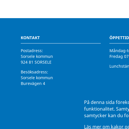
KONTAKT
ÖPPETTID
Postadress:
Måndag-to
Sorsele kommun
Fredag 07
924 81 SORSELE
Lunchstän
Besöksadress:
Sorsele kommun
Burevägen 4
924 31 Sorsele
Växel:
0952 - 140 00
På denna sida förek
Fax:
0952 - 142 93
funktionalitet. Samt
E-post:
kommun@sorsele.se
samtycker kan du for
Organisationsnummer: 212000-2585
Läs mer om kakor och