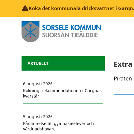
Koka det kommunala dricksvattnet i Gargn
Extra
AKTUELLT
Piraten 
6 augusti 2026
Kokningsrekommendationen i Gargnäs
kvarstår
5 augusti 2026
Påminnelse till gymnasieelever och
vårdnadshavare