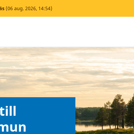
äs
(06 aug. 2026, 14:54)
ill
mmun