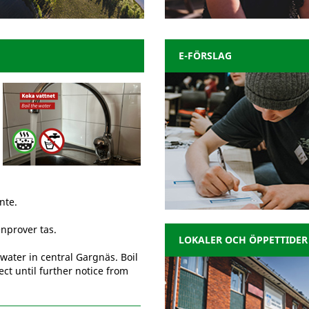
E-FÖRSLAG
nte.
nprover tas.
LOKALER OCH ÖPPETTIDER
water in central Gargnäs. Boil
ct until further notice from