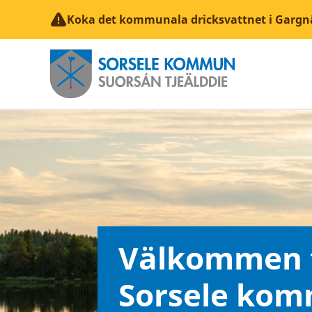
Koka det kommunala dricksvattnet i Gargn
Välkommen t
Sorsele ko