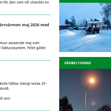
et för den som vill utveckla en
fjärrvärmen maj 2026 med
kommun avseende maj som
t fakturasystem. Felet gäller
VÄGBELYSNING
ulle hållas stängt vecka 29 -
 ändå.
ll oss!