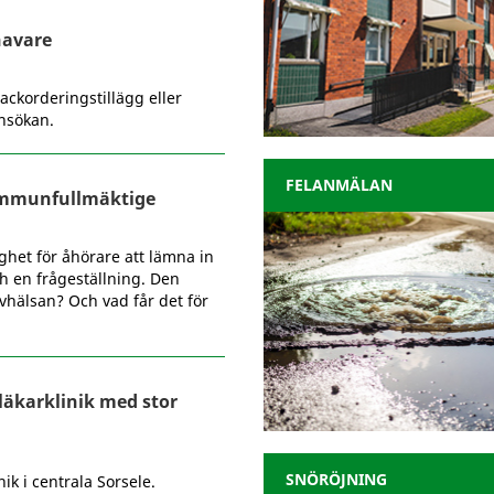
havare
ackorderingstillägg eller
ansökan.
FELANMÄLAN
kommunfullmäktige
ghet för åhörare att lämna in
h en frågeställning. Den
evhälsan? Och vad får det för
dläkarklinik med stor
SNÖRÖJNING
ik i centrala Sorsele.