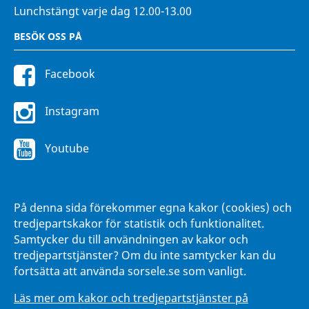
Lunchstängt varje dag 12.00-13.00
BESÖK OSS PÅ
Facebook
Instagram
Youtube
FÖR ANSTÄLLDA
På denna sida förekommer egna kakor (cookies) och
Intranätet Hänna
tredjepartskakor för statistik och funktionalitet.
Samtycker du till användningen av kakor och
tredjepartstjänster? Om du inte samtycker kan du
fortsätta att använda sorsele.se som vanligt.
Läs mer om kakor och tredjepartstjänster på