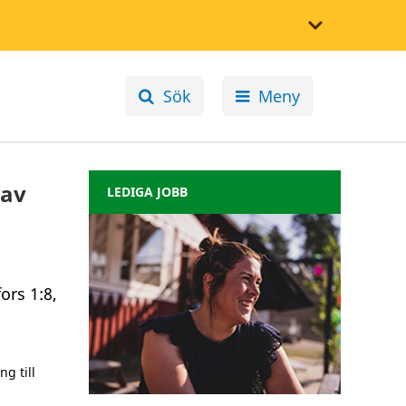
Sök
Meny
 av
LEDIGA JOBB
ors 1:8,
g till