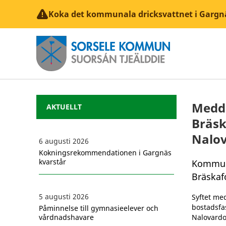
Koka det kommunala dricksvattnet i Gargn
Medde
AKTUELLT
Bräsk
Nalov
6 augusti 2026
Kokningsrekommendationen i Gargnäs
kvarstår
Kommunf
Bräskafo
5 augusti 2026
Syftet med
bostadsfa
Påminnelse till gymnasieelever och
vårdnadshavare
Nalovardo