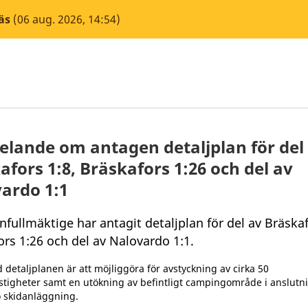
äs
(06 aug. 2026, 14:54)
lande om antagen detaljplan för del
afors 1:8, Bräskafors 1:26 och del av
ardo 1:1
ullmäktige har antagit detaljplan för del av Bräskaf
rs 1:26 och del av Nalovardo 1:1.
 detaljplanen är att möjliggöra för avstyckning av cirka 50
stigheter samt en utökning av befintligt campingområde i anslutnin
 skidanläggning.