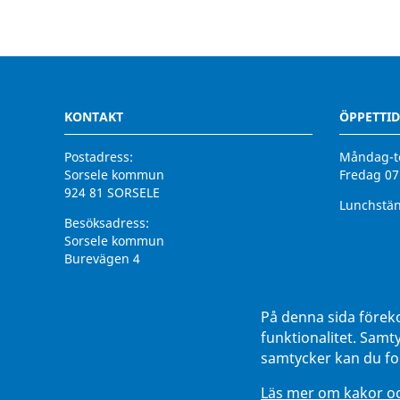
KONTAKT
ÖPPETTID
Postadress:
Måndag-to
Sorsele kommun
Fredag 07
924 81 SORSELE
Lunchstän
Besöksadress:
Sorsele kommun
Burevägen 4
924 31 Sorsele
Växel:
0952 - 140 00
På denna sida förek
Fax:
0952 - 142 93
funktionalitet. Samt
E-post:
kommun@sorsele.se
samtycker kan du for
Organisationsnummer: 212000-2585
Läs mer om kakor och