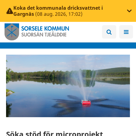
Koka det kommunala dricksvattnet i
Gargnäs
(08 aug. 2026, 17:02)
Söka stöd för microprojekt