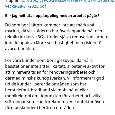
Tidplan:
https://www.telia.se/assets/m/57f4f3908150
vecka-28-31-2025.pdf
Blir jag helt utan uppkoppling medan arbetet pågår?
Du som bor i tätort kommer inte att märka så
mycket, då vi i städerna har överlappande nät och
teknik (inklusive 3G). Under själva renoveringsarbetet
kan du uppleva lägre surfhastighet men risken för
avbrott är liten.
För våra kunder som bor i glesbygd, där våra
basstationer inte sitter lika tätt, arbetar vi aktivt för
att minimera tiden för renoveringsarbetet och
därmed minska kundpåverkan. Vi informerar i god
tid de kunder i berörda områden som har
hemtelefoni, bredband via mobilnätet eller
mobiltelefoni om tidpunkten för arbetet och vilka
störningar som kan förekomma. Vi kontaktar även
företagskunder i berörda områden.