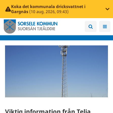
Koka det kommunala dricksvattnet i
Gargnäs
(10 aug. 2026, 09:43)
Viktig information från Telia