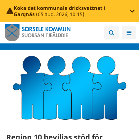
Koka det kommunala dricksvattnet i
Gargnäs
(05 aug. 2026, 10:15)
Region 10 beviljas stöd för