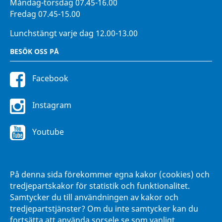
Måndag-torsdag 07.45-16.00
Fredag 07.45-15.00
Lunchstängt varje dag 12.00-13.00
BESÖK OSS PÅ
Facebook
Instagram
Youtube
FÖR ANSTÄLLDA
På denna sida förekommer egna kakor (cookies) och
Intranätet Hänna
tredjepartskakor för statistik och funktionalitet.
Samtycker du till användningen av kakor och
tredjepartstjänster? Om du inte samtycker kan du
fortsätta att använda sorsele.se som vanligt.