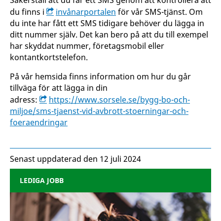
Säkerställ att du får ett SMS genom att kontrollera att
du finns i
invånarportalen
för vår SMS-tjänst. Om
du inte har fått ett SMS tidigare behöver du lägga in
ditt nummer själv. Det kan bero på att du till exempel
har skyddat nummer, företagsmobil eller
kontantkortstelefon.
På vår hemsida finns information om hur du går
tillväga för att lägga in din
adress:
https://www.sorsele.se/bygg-bo-och-
miljoe/sms-tjaenst-vid-avbrott-stoerningar-och-
foeraendringar
Senast uppdaterad den 12 juli 2024
LEDIGA JOBB