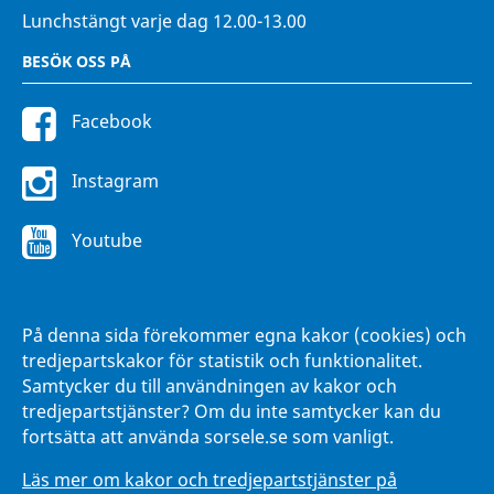
Lunchstängt varje dag 12.00-13.00
BESÖK OSS PÅ
Facebook
Instagram
Youtube
FÖR ANSTÄLLDA
På denna sida förekommer egna kakor (cookies) och
Intranätet Hänna
tredjepartskakor för statistik och funktionalitet.
Samtycker du till användningen av kakor och
tredjepartstjänster? Om du inte samtycker kan du
fortsätta att använda sorsele.se som vanligt.
Läs mer om kakor och tredjepartstjänster på