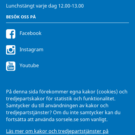
Lunchstängt varje dag 12.00-13.00
BESÖK OSS PÅ
Facebook
Instagram
Youtube
FÖR ANSTÄLLDA
På denna sida förekommer egna kakor (cookies) och
Intranätet Hänna
tredjepartskakor för statistik och funktionalitet.
Samtycker du till användningen av kakor och
tredjepartstjänster? Om du inte samtycker kan du
fortsätta att använda sorsele.se som vanligt.
Läs mer om kakor och tredjepartstjänster på