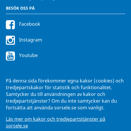
BESÖK OSS PÅ
Facebook
Instagram
Youtube
FÖR ANSTÄLLDA
På denna sida förekommer egna kakor (cookies) och
Intranätet Hänna
tredjepartskakor för statistik och funktionalitet.
Samtycker du till användningen av kakor och
tredjepartstjänster? Om du inte samtycker kan du
fortsätta att använda sorsele.se som vanligt.
Läs mer om kakor och tredjepartstjänster på
sorsele.se