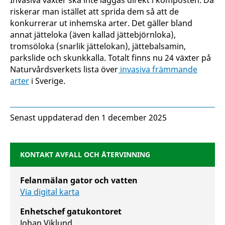
Invasiva växter ska inte läggas direkt i komposten. Då
riskerar man istället att sprida dem så att de
konkurrerar ut inhemska arter. Det gäller bland
annat jätteloka (även kallad jättebjörnloka),
tromsöloka (snarlik jättelokan), jättebalsamin,
parkslide och skunkkalla. Totalt finns nu 24 växter på
Naturvårdsverkets lista över
invasiva främmande
arter
i Sverige.
Senast uppdaterad den 1 december 2025
KONTAKT AVFALL OCH ÅTERVINNING
Felanmälan gator och vatten
Via digital karta
Enhetschef gatukontoret
Johan Viklund