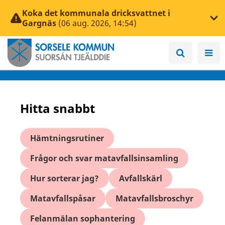
Koka det kommunala dricksvattnet i
Gargnäs
(06 aug. 2026, 14:54)
Hitta snabbt
Hämtningsrutiner
Frågor och svar matavfallsinsamling
Hur sorterar jag?
Avfallskärl
Matavfallspåsar
Matavfallsbroschyr
Felanmälan sophantering