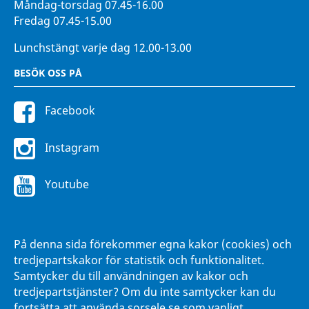
Måndag-torsdag 07.45-16.00
Fredag 07.45-15.00
Lunchstängt varje dag 12.00-13.00
BESÖK OSS PÅ
Facebook
Instagram
Youtube
FÖR ANSTÄLLDA
På denna sida förekommer egna kakor (cookies) och
Intranätet Hänna
tredjepartskakor för statistik och funktionalitet.
Samtycker du till användningen av kakor och
tredjepartstjänster? Om du inte samtycker kan du
fortsätta att använda sorsele.se som vanligt.