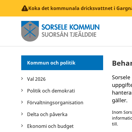
Koka det kommunala dricksvattnet i Gargn
Behan
Kommun och politik
Sorsele
Val 2026
uppgifte
Politik och demokrati
hantera
gäller.
Förvaltningsorganisation
Inom Sors
Delta och påverka
informatio
till.
Ekonomi och budget