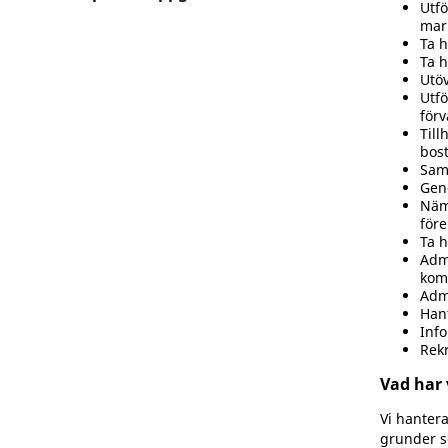
Utfö
mar
Ta h
Ta h
Utöv
Utfö
förv
Till
bos
Samv
Gen
Nämn
före
Ta h
Admi
komm
Admi
Hant
Inf
Rek
Vad har 
Vi hanter
grunder s