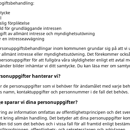
giftsbehandling:
tycke
l
slig förpliktelse
dd för grundläggande intressen
ift av allmänt intresse och myndighetsutövning
r en intresseavvägning
sonuppgiftsbehandlingar inom kommunen grundar sig på att vi u
v allmänt intresse eller myndighetsutövning. Det förekommer också 
ersonuppgifter för att fullgöra våra skyldigheter enligt ett avtal m
vänder bilder inhämtar vi ditt samtycke. Du kan läsa mer om samty
rsonuppgifter hanterar vi?
ar de personuppgifter som vi behöver för ändamålet med varje beh
s namn, kontaktuppgifter och personnummer i de fall det behövs.
e sparar vi dina personuppgifter?
ring av information omfattas av offentlighetsprincipen och det sve
et kring allmän handling. Det betyder att dina personuppgifter ko
en tid som det behövs och i vissa fall för all framtid enligt bestäm
tsförordningen, offentlighets- och sekretesslagen och arkivlagen.