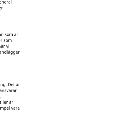
eneral
er
.
son som är
er som
är vi
handlägger
ng. Det är
 ansvarar
,
ller är
empel vara