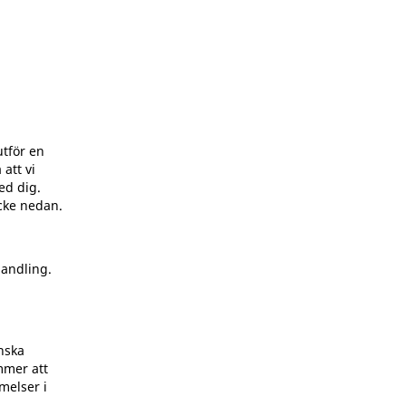
tför en
att vi
ed dig.
cke nedan.
andling.
nska
mmer att
melser i