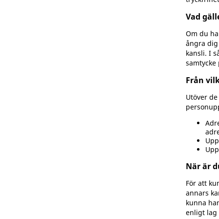
Vad gäll
Om du har 
ångra dig
kansli. I 
samtycke 
Från vil
Utöver de 
personupp
Adre
adre
Upp
Uppg
När är d
För att k
annars kan
kunna hand
enligt lag