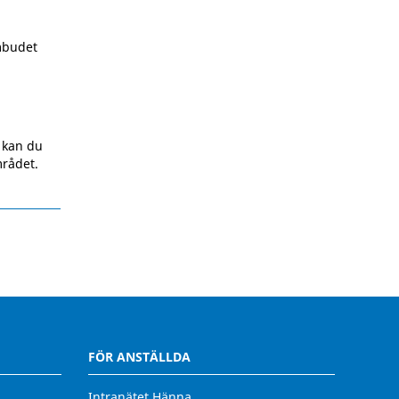
mbudet
a kan du
mrådet.
FÖR ANSTÄLLDA
Intranätet Hänna