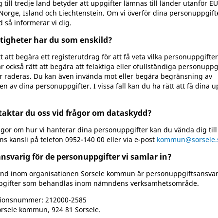
 till tredje land betyder att uppgifter lämnas till länder utanför E
orge, Island och Liechtenstein. Om vi överför dina personuppgifter
d så informerar vi dig.
ttigheter har du som enskild?
t att begära ett registerutdrag för att få veta vilka personuppgifte
r också rätt att begära att felaktiga eller ofullständiga personuppg
ler raderas. Du kan även invända mot eller begära begränsning av
n av dina personuppgifter. I vissa fall kan du ha rätt att få dina u
aktar du oss vid frågor om dataskydd?
ågor om hur vi hanterar dina personuppgifter kan du vända dig till
 kansli på telefon 0952-140 00 eller via e-post
kommun@sorsele.
nsvarig för de personuppgifter vi samlar in?
nd inom organisationen Sorsele kommun är personuppgiftsansvari
pgifter som behandlas inom nämndens verksamhetsområde.
tionsnummer: 212000-2585
orsele kommun, 924 81 Sorsele.