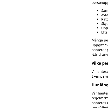
personupp
Sam
Avta
Rätt
Sky
Uppg
Efte
Många per
uppgift a
hanterar p
När vi an
Vilka pe
Vi hanter
Exempelvi
Hur läng
Vår hante
regelverk
hanteras d
tryckfrihe