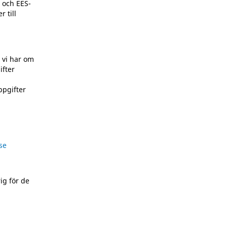
U och EES-
 till
r vi har om
ifter
ppgifter
se
g för de