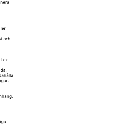
anera
ler
st och
t ex
lda.
dahålla
ngar.
nhang.
iga