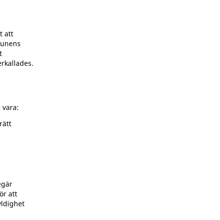
t att
munens
t
rkallades.
 vara:
rätt
egär
ör att
yldighet