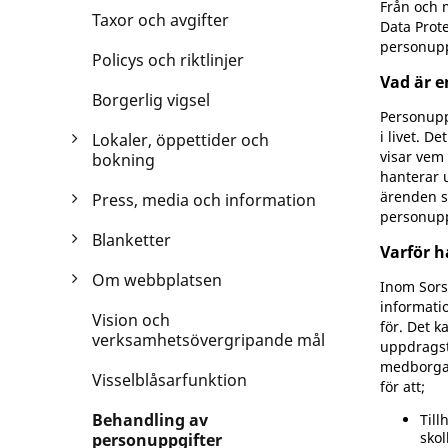
Från och 
Taxor och avgifter
Data Prote
personuppg
Policys och riktlinjer
Vad är 
Borgerlig vigsel
Personuppg
i livet. D
Lokaler, öppettider och
visar vem
bokning
hanterar u
ärenden s
Press, media och information
personupp
Blanketter
Varför h
Om webbplatsen
Inom Sors
informatio
Vision och
för. Det 
verksamhetsövergripande mål
uppdragst
medborgar
Visselblåsarfunktion
för att;
Behandling av
Till
skol
personuppgifter