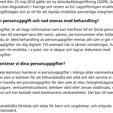
med den 25 maj 2018 gäller en ny dataskyddslagstiftning (GDPR, G
ction Regulation) i Sverige och resten av EU. Lagstiftningen ersätt
iftslagen och är till för att skydda enskildas personliga integritet
en personuppgift och vad menas med behandling?
ifter är all slags information som kan hänföras till en fysisk per
et kan till exempel vara ditt namn, adress, personnummer eller bild
 du är. Med behandling av personuppgifter menas allt som vi gör n
ppgifter om dig digitalt. Till exempel när vi skriver utredningar, 
om rör enskilda, i e-post, när vi skapar och lagrar dokument med
gifter.
anterar vi dina personuppgifter?
ele kommun hanterar vi personuppgifter i många olika sammanha
n som vi behöver för att tillhandahålla det stöd och den service vi
kan handla om personuppgifter för den som är elev, fastighetsägare
agare, verksamhetsutövare, behöver vård eller annan stödinsats, e
e och har kontakt med kommunens verksamheter. Det kan till ex
handahålla förskola och skola för barn och ungdomar, och erbjuda
hälsovård.