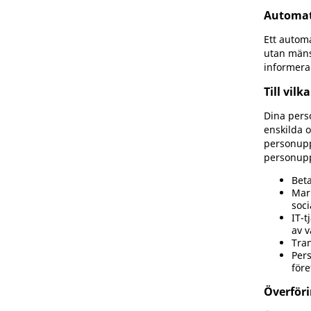
Automat
Ett autom
utan mäns
informerar
Till vil
Dina pers
enskilda o
personupp
personupp
Beta
Mark
soci
IT-t
av v
Tran
Pers
före
Överförin