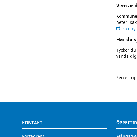
Vem är 
Kommunen
heter Isak
isak.n
Har du s
Tycker du 
vända dig
Senast up
KONTAKT
ÖPPETTID
Postadress:
Måndag-to