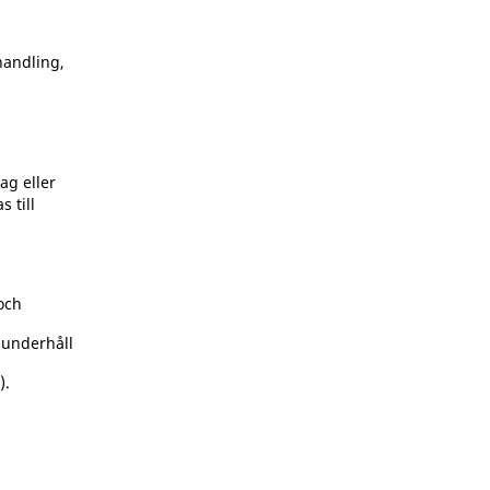
handling,
å
ag eller
 till
och
 underhåll
).