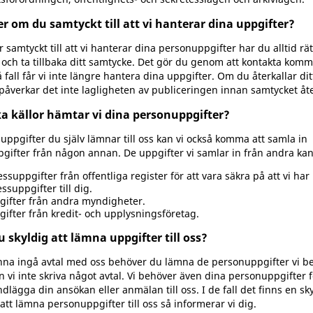
er om du samtyckt till att vi hanterar dina uppgifter?
samtyckt till att vi hanterar dina personuppgifter har du alltid rät
 och ta tillbaka ditt samtycke. Det gör du genom att kontakta kom
så fall får vi inte längre hantera dina uppgifter. Om du återkallar dit
påverkar det inte lagligheten av publiceringen innan samtycket åte
ka källor hämtar vi dina personuppgifter?
uppgifter du själv lämnar till oss kan vi också komma att samla in
gifter från någon annan. De uppgifter vi samlar in från andra kan
ssuppgifter från offentliga register för att vara säkra på att vi har 
ssuppgifter till dig.
gifter från andra myndigheter.
ifter från kredit- och upplysningsföretag.
u skyldig att lämna uppgifter till oss?
unna ingå avtal med oss behöver du lämna de personuppgifter vi b
 vi inte skriva något avtal. Vi behöver även dina personuppgifter f
lägga din ansökan eller anmälan till oss. I de fall det finns en sk
 att lämna personuppgifter till oss så informerar vi dig.