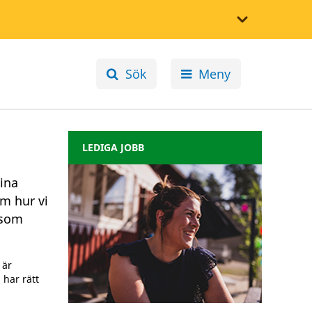
Sök
Meny
LEDIGA JOBB
ina
om hur vi
 som
 är
 har rätt