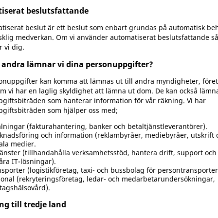
iserat beslutsfattande
atiserat beslut är ett beslut som enbart grundas på automatisk be
klig medverkan. Om vi använder automatiserat beslutsfattande s
 vi dig.
ka andra lämnar vi dina personuppgifter?
onuppgifter kan komma att lämnas ut till andra myndigheter, föret
m vi har en laglig skyldighet att lämna ut dom. De kan också lämnas
giftsbiträden som hanterar information för vår räkning. Vi har
giftsbiträden som hjälper oss med;
lningar (fakturahantering, banker och betaltjänstleverantörer).
nadsföring och information (reklambyråer, mediebyråer, utskrift 
ala medier.
jänster (tillhandahålla verksamhetsstöd, hantera drift, support och
åra IT-lösningar).
sporter (logistikföretag, taxi- och bussbolag för persontransporter
onal (rekryteringsföretag, ledar- och medarbetarundersökningar,
tagshälsovård).
g till tredje land