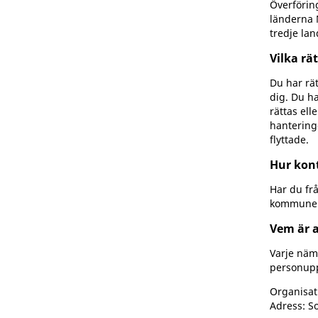
Överföring
länderna N
tredje lan
Vilka rä
Du har rät
dig. Du ha
rättas el
hanteringe
flyttade.
Hur kont
Har du fr
kommunens
Vem är a
Varje näm
personup
Organisa
Adress: S