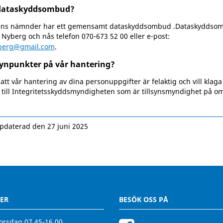
dataskyddsombud?
s nämnder har ett gemensamt dataskyddsombud .Dataskyddso
 Nyberg och nås telefon 070-673 52 00 eller e-post:
yberg@gmail.com
.
ynpunkter på vår hantering?
att vår hantering av dina personuppgifter är felaktig och vill klag
 till Integritetsskyddsmyndigheten som är tillsynsmyndighet på o
pdaterad den 27 juni 2025
ER
BESÖK OSS PÅ
rsdag 07.45-16.00