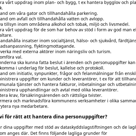
ra vårt uppdrag inom plan- och bygg, t ex hantera bygglov och pl
k.
and om våra gator och tillhandahålla parkering.
and om avfall och tillhandahålla vatten och avlopp.
a tillsyn inom områdena alkohol och tobak, miljö och livsmedel.
ra vårt uppdrag för de som har behov av stöd i form av god man el
altare.
handahålla insatser inom socialtjänst, hälso- och sjukvård, färdtjän
tadsanpassning, flyktingmottagande.
erka med externa aktörer inom näringsliv och turism.
omföra val.
derna ska kunna fatta beslut i ärenden och personuppgifter kan 
komma i underlag för beslut, kallelse och protokoll.
and om initiativ, synpunkter, frågor och felanmälningar från enski
nistrera uppgifter om kunder och leverantörer, t ex för att tillhan
unala tjänster och hantera fakturor, inbetalningar och utbetalni
nistrera upphandlingar och avtal med olika leverantörer.
era krav, försäkringsärenden och rättsliga tvister.
ormera och marknadsföra kommunens verksamheter i olika samma
rytera nya medarbetare.
vi för rätt att hantera dina personuppgifter?
ar dina uppgifter med stöd av dataskyddslagstiftningen och de lagl
om anges där. Det finns följande lagliga grunder för