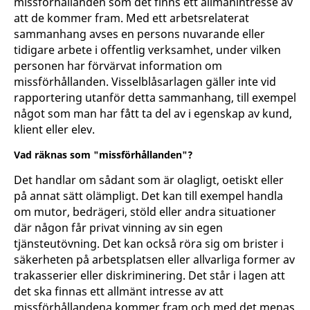
missförhållanden som det finns ett allmänintresse av
att de kommer fram. Med ett arbetsrelaterat
sammanhang avses en persons nuvarande eller
tidigare arbete i offentlig verksamhet, under vilken
personen har förvärvat information om
missförhållanden. Visselblåsarlagen gäller inte vid
rapportering utanför detta sammanhang, till exempel
något som man har fått ta del av i egenskap av kund,
klient eller elev.
Vad räknas som "missförhållanden"?
Det handlar om sådant som är olagligt, oetiskt eller
på annat sätt olämpligt. Det kan till exempel handla
om mutor, bedrägeri, stöld eller andra situationer
där någon får privat vinning av sin egen
tjänsteutövning. Det kan också röra sig om brister i
säkerheten på arbetsplatsen eller allvarliga former av
trakasserier eller diskriminering. Det står i lagen att
det ska finnas ett allmänt intresse av att
missförhållandena kommer fram och med det menas