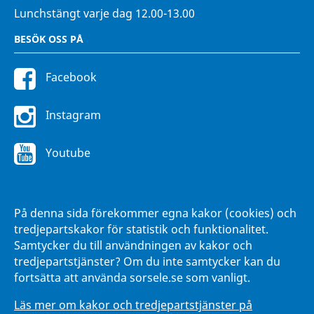
Lunchstängt varje dag 12.00-13.00
BESÖK OSS PÅ
Facebook
Instagram
Youtube
FÖR ANSTÄLLDA
På denna sida förekommer egna kakor (cookies) och
Intranätet Hänna
tredjepartskakor för statistik och funktionalitet.
Samtycker du till användningen av kakor och
tredjepartstjänster? Om du inte samtycker kan du
fortsätta att använda sorsele.se som vanligt.
Läs mer om kakor och tredjepartstjänster på