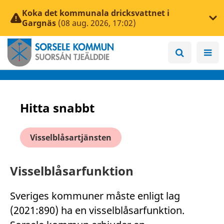
Koka det kommunala dricksvattnet i
Gargnäs
(08 aug. 2026, 17:02)
Hitta snabbt
Visselblåsartjänsten
Visselblåsarfunktion
Sveriges kommuner måste enligt lag
(2021:890) ha en visselblåsarfunktion.