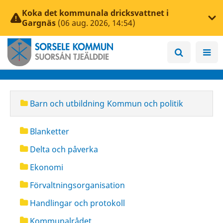
Koka det kommunala dricksvattnet i
Gargnäs
(06 aug. 2026, 14:54)
Barn och utbildning
Kommun och politik
Blanketter
Delta och påverka
Ekonomi
Förvaltningsorganisation
Handlingar och protokoll
Kommunalrådet