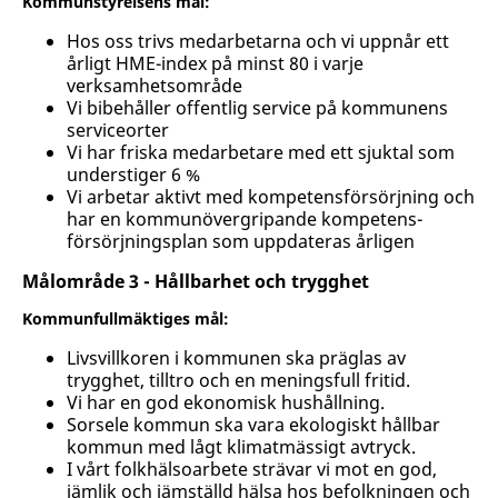
Kommunstyrelsens mål:
Hos oss trivs medarbetarna och vi uppnår ett
årligt HME-index på minst 80 i varje
verksamhetsområde
Vi bibehåller offentlig service på kommunens
serviceorter
Vi har friska medarbetare med ett sjuktal som
understiger 6 %
Vi arbetar aktivt med kompetensförsörjning och
har en kommunövergripande kompetens-
försörjningsplan som uppdateras årligen
Målområde 3 - Hållbarhet och trygghet
Kommunfullmäktiges mål:
Livsvillkoren i kommunen ska präglas av
trygghet, tilltro och en meningsfull fritid.
Vi har en god ekonomisk hushållning.
Sorsele kommun ska vara ekologiskt hållbar
kommun med lågt klimatmässigt avtryck.
I vårt folkhälsoarbete strävar vi mot en god,
jämlik och jämställd hälsa hos befolkningen och