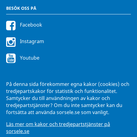
BESÖK OSS PÅ
Facebook
Instagram
Youtube
FÖR ANSTÄLLDA
På denna sida förekommer egna kakor (cookies) och
Intranätet Hänna
tredjepartskakor för statistik och funktionalitet.
Samtycker du till användningen av kakor och
tredjepartstjänster? Om du inte samtycker kan du
fortsätta att använda sorsele.se som vanligt.
Läs mer om kakor och tredjepartstjänster på
sorsele.se