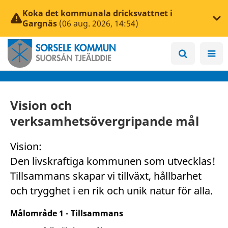
Koka det kommunala dricksvattnet i
Gargnäs
(06 aug. 2026, 14:54)
Vision och
verksamhetsövergripande mål
Vision:
Den livskraftiga kommunen som utvecklas!
Tillsammans skapar vi tillväxt, hållbarhet
och trygghet i en rik och unik natur för alla.
Målområde 1 - Tillsammans