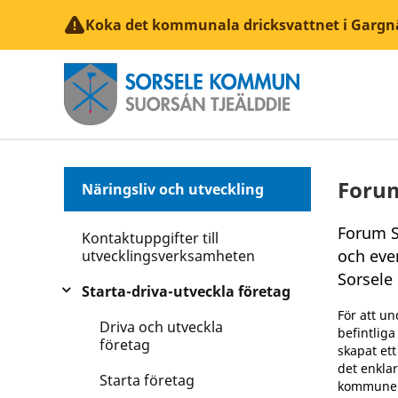
Koka det kommunala dricksvattnet i Gargn
Forum
Näringsliv och utveckling
Forum So
Kontaktuppgifter till
och eve
utvecklingsverksamheten
Sorsel
Starta-driva-utveckla företag
För att un
Driva och utveckla
befintlig
företag
skapat et
det enklar
Starta företag
kommunen 