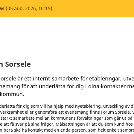
äs
(05 aug. 2026, 10:15)
 Sorsele
rsele är ett internt samarbete för etableringar, utv
nemang för att underlätta för dig i dina kontakter m
e kommun.
derlätta för dig som vill ha hjälp med nyetablering, utveckling av d
a verksamhet eller genomföra ett evenemang finns Forum Sorsele. V
t starkt samarbete mellan kommunens förvaltningar som går ut på 
e att få svar på sina frågor. Målsättningen är att du som kund hos
bara ska ha kontakt med en enda person, som helt enkelt samor