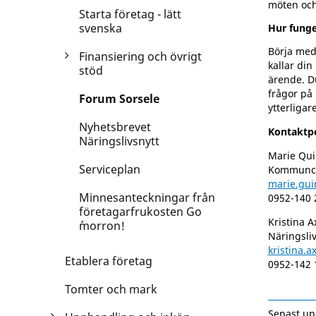
möten och
Starta företag - lätt
svenska
Hur funge
Börja med
Finansiering och övrigt
kallar din
stöd
ärende. Du
frågor på 
Forum Sorsele
ytterligar
Nyhetsbrevet
Kontaktp
Näringslivsnytt
Marie Qui
Serviceplan
Kommunc
marie.gui
Minnesanteckningar från
0952-140 
företagarfrukosten Go
Kristina A
´morron!
Näringsli
kristina.
Etablera företag
0952-142 
Tomter och mark
Senast up