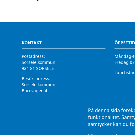
KONTAKT
ÖPPETTID
Postadress:
Måndag-to
Sorsele kommun
Fredag 07
924 81 SORSELE
Lunchstän
Besöksadress:
Sorsele kommun
Burevägen 4
924 31 Sorsele
Växel:
0952 - 140 00
På denna sida förek
Fax:
0952 - 142 93
funktionalitet. Samt
E-post:
kommun@sorsele.se
samtycker kan du for
Organisationsnummer: 212000-2585