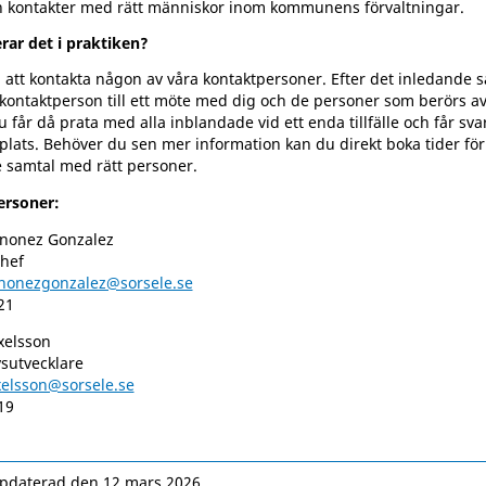
 kontakter med rätt människor inom kommunens förvaltningar.
rar det i praktiken?
 att kontakta någon av våra kontaktpersoner. Efter det inledande 
 kontaktperson till ett möte med dig och de personer som berörs av
 får då prata med alla inblandade vid ett enda tillfälle och får sva
plats. Behöver du sen mer information kan du direkt boka tider för
e samtal med rätt personer.
ersoner:
nonez Gonzalez
hef
nonezgonzalez@sorsele.se
21
xelsson
vsutvecklare
axelsson@sorsele.se
19
pdaterad den 12 mars 2026