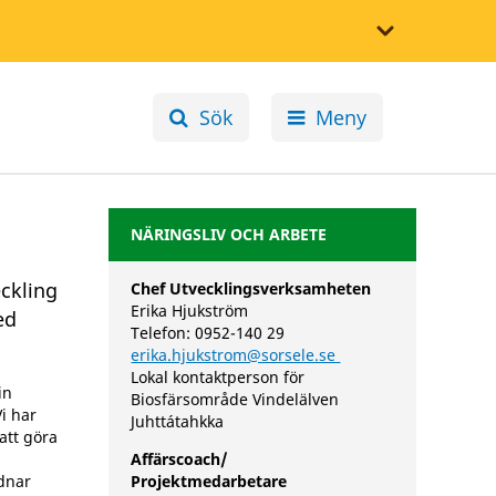
Sök
Meny
NÄRINGSLIV OCH ARBETE
eckling
Chef Utvecklingsverksamheten
Erika Hjukström
ed
Telefon: 0952-140 29
erika.hjukstrom@sorsele.se
Lokal kontaktperson för
in
Biosfärsområde Vindelälven
i har
Juhttátahkka
att göra
Affärscoach/
dnar
Projektmedarbetare