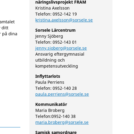
näringslivsprojekt FRAM
Kristina Axelsson
Telefon: 0952-142 19
kristina.axelsson@sorsele.se
samtalet
 ditt
Sorsele Lärcentrum
r på dina
Jenny Sjöberg
Telefon: 0952-143 01
jenny.sjoberg@sorsele.se
Ansvarig eftergymnasial
utbildning och
kompetensutveckling
Inflyttarlots
Paula Perriens
Telefon: 0952-140 28
paula.perriens@sorsele.se
Kommunikatör
Maria Broberg
Telefon:0952-140 38
maria.broberg@sorsele.se
Samisk samordnare