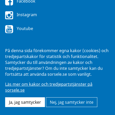
Facebook
Instagram
Youtube
FÖR ANSTÄLLDA
På denna sida förekommer egna kakor (cookies) och
Intranätet Hänna
tredjepartskakor för statistik och funktionalitet.
Samtycker du till användningen av kakor och
tredjepartstjänster? Om du inte samtycker kan du
fortsätta att använda sorsele.se som vanligt.
Läs mer om kakor och tredjepartstjänster på
sorsele.se
Ja, jag samtycker
Nej, jag samtycker inte