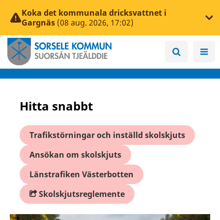
Koka det kommunala dricksvattnet i
Gargnäs
(08 aug. 2026, 17:02)
Hitta snabbt
Trafikstörningar och inställd skolskjuts
Ansökan om skolskjuts
Länstrafiken Västerbotten
Skolskjutsreglemente