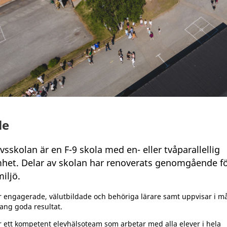
le
vsskolan är en F-9 skola med en- eller tvåparallellig
het. Delar av skolan har renoverats genomgående fö
iljö.
r engagerade, välutbildade och behöriga lärare samt uppvisar i 
ng goda resultat.
r ett kompetent elevhälsoteam som arbetar med alla elever i hela