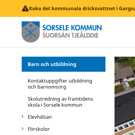
Koka det kommunala dricksvattnet i Gargn
Barn och utbildning
Kontaktuppgifter utbildning
och barnomsorg
Skolutredning av framtidens
skola i Sorsele kommun
Elevhälsan
Förskolor