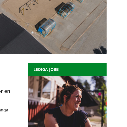
LEDIGA JOBB
r en
många