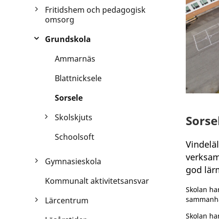
Fritidshem och pedagogisk
omsorg
Grundskola
Ammarnäs
Blattnicksele
Sorsele
Skolskjuts
Sorse
Schoolsoft
Vindeläl
verksam
Gymnasieskola
god lärm
Kommunalt aktivitetsansvar
Skolan ha
sammanha
Lärcentrum
Skolan ha