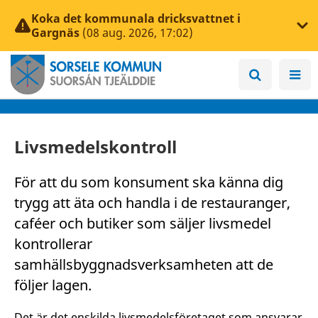
Koka det kommunala dricksvattnet i
Gargnäs
(08 aug. 2026, 17:02)
Livsmedelskontroll
För att du som konsument ska känna dig
trygg att äta och handla i de restauranger,
caféer och butiker som säljer livsmedel
kontrollerar
samhällsbyggnadsverksamheten att de
följer lagen.
Det är det enskilda livsmedelsföretaget som ansvarar